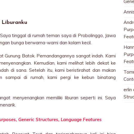
Gene
Anni
And
Liburanku
Purp
 Saya tinggal di rumah teman saya di Probolinggo, Jawa
Feat
engan bunga berwarna-warni dan kolam kecil.
Han
Purp
hat Gunung Batok. Pemandangannya sangat indah. Kami
Feat
menyenangkan. Kemudian, kami melihat lebih dekat ke
h di sana. Setelah itu, kami beristirahat dan makan
Tom
m sampai di rumah, kami pergi ke kebun binatang
Cont
erlin
Stru
ngat menyenangkan memiliki liburan seperti ini. Saya
menarik.
Purposes, Generic Structures, Language Features