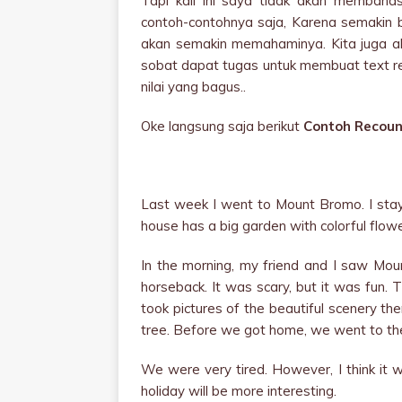
Tapi kali ini saya tidak akan membahas
contoh-contohnya saja, Karena semakin 
akan semakin memahaminya. Kita juga akan 
sobat dapat tugas untuk membuat text re
nilai yang bagus..
Oke langsung saja berikut
Contoh Recoun
Last week I went to Mount Bromo. I stay
house has a big garden with colorful flowe
In the morning, my friend and I saw Mou
horseback. It was scary, but it was fun.
took pictures of the beautiful scenery the
tree. Before we got home, we went to t
We were very tired. However, I think it wa
holiday will be more interesting.