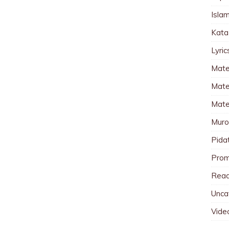
Islam
Kata
Lyri
Mate
Mater
Mate
Muro
Pida
Pro
Read
Unca
Vide