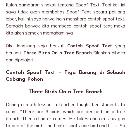
Itulah gambaran singkat tentang Spoof Text. Tapi kali ini
saya tidak akan membahas Spoof Text secara panjang
lebar, kali ini saya hanya ingin menshare contoh spoof text.
Semakin banyak kita membaca contoh spoof text maka
kita akan semakin memahaminya.
Oke langsung saja berikut
Contoh Spoof Text
yang
berjudul
Three Birds On a Tree Branch
Silahkan dibaca
dan dipelajari.
Contoh Spoof Text – Tiga Burung di Sebuah
Cabang Pohon
Three Birds On a Tree Branch
During a math lesson, a teacher taught her students to
count. “There are 3 birds which are perched on a tree
branch. Then a hunter comes. He takes and aims his gun
to one of the bird. The hunter shots one bird and hit it. So