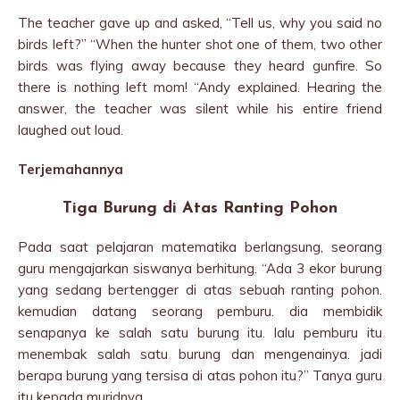
The teacher gave up and asked, “Tell us, why you said no
birds left?” “When the hunter shot one of them, two other
birds was flying away because they heard gunfire. So
there is nothing left mom! “Andy explained. Hearing the
answer, the teacher was silent while his entire friend
laughed out loud.
Terjemahannya
Tiga Burung di Atas Ranting Pohon
Pada saat pelajaran matematika berlangsung, seorang
guru mengajarkan siswanya berhitung. “Ada 3 ekor burung
yang sedang bertengger di atas sebuah ranting pohon.
kemudian datang seorang pemburu. dia membidik
senapanya ke salah satu burung itu. lalu pemburu itu
menembak salah satu burung dan mengenainya. jadi
berapa burung yang tersisa di atas pohon itu?” Tanya guru
itu kepada muridnya.