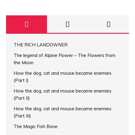
THE RICH LANDOWNER
The legend of Alpine Flower – The Flowers from
the Moon
How the dog, cat and mouse became enemies
(Part I)
How the dog, cat and mouse became enemies
(Part II)
How the dog, cat and mouse became enemies
(Part III)
The Magic Fish Bone