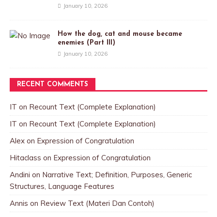
January 10, 2026
How the dog, cat and mouse became
enemies (Part III)
January 10, 2026
RECENT COMMENTS
IT
on
Recount Text (Complete Explanation)
IT
on
Recount Text (Complete Explanation)
Alex
on
Expression of Congratulation
Hitaclass
on
Expression of Congratulation
Andini
on
Narrative Text; Definition, Purposes, Generic
Structures, Language Features
Annis
on
Review Text (Materi Dan Contoh)