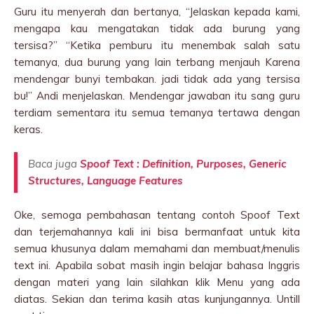
Guru itu menyerah dan bertanya, “Jelaskan kepada kami,
mengapa kau mengatakan tidak ada burung yang
tersisa?” “Ketika pemburu itu menembak salah satu
temanya, dua burung yang lain terbang menjauh Karena
mendengar bunyi tembakan. jadi tidak ada yang tersisa
bu!” Andi menjelaskan. Mendengar jawaban itu sang guru
terdiam sementara itu semua temanya tertawa dengan
keras.
Baca juga
Spoof Text : Definition, Purposes, Generic
Structures, Language Features
Oke, semoga pembahasan tentang contoh Spoof Text
dan terjemahannya kali ini bisa bermanfaat untuk kita
semua khusunya dalam memahami dan membuat/menulis
text ini. Apabila sobat masih ingin belajar bahasa Inggris
dengan materi yang lain silahkan klik Menu yang ada
diatas. Sekian dan terima kasih atas kunjungannya. Untill