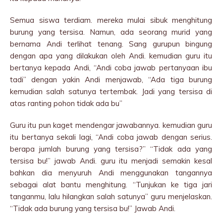
Semua siswa terdiam. mereka mulai sibuk menghitung
burung yang tersisa. Namun, ada seorang murid yang
bernama Andi terlihat tenang. Sang gurupun bingung
dengan apa yang dilakukan oleh Andi. kemudian guru itu
bertanya kepada Andi, “Andi coba jawab pertanyaan ibu
tadi” dengan yakin Andi menjawab, “Ada tiga burung
kemudian salah satunya tertembak. Jadi yang tersisa di
atas ranting pohon tidak ada bu”
Guru itu pun kaget mendengar jawabannya. kemudian guru
itu bertanya sekali lagi, “Andi coba jawab dengan serius.
berapa jumlah burung yang tersisa?” “Tidak ada yang
tersisa bu!” jawab Andi. guru itu menjadi semakin kesal
bahkan dia menyuruh Andi menggunakan tangannya
sebagai alat bantu menghitung. “Tunjukan ke tiga jari
tanganmu, lalu hilangkan salah satunya” guru menjelaskan.
“Tidak ada burung yang tersisa bu!” Jawab Andi.