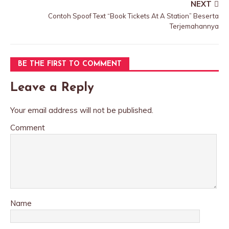
NEXT
Contoh Spoof Text “Book Tickets At A Station” Beserta
Terjemahannya
BE THE FIRST TO COMMENT
Leave a Reply
Your email address will not be published.
Comment
Name