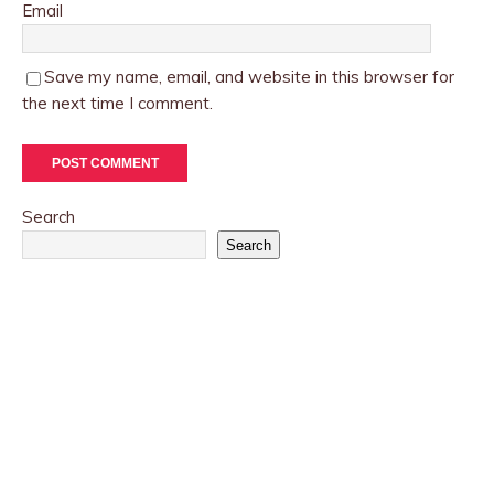
Email
Save my name, email, and website in this browser for
the next time I comment.
Search
Search