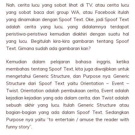
Nah, cerita lucu yang sobat lihat di TV, atau cerita lucu
yang sobat baca dari group WA, atau Facebook itulah
yang dinamakan dengan Spoof Text. Oke, jadi Spoof Text
adalah cerita yang lucu, yang didalamnya terdapat
peristiwa-peristiwa kemudian diakhiri dengan suatu hal
yang lucu. Begitulah kira-kira gambaran tentang Spoof
Text. Gimana sudah ada gambaran kan?
Kemudian dalam pelajaran bahasa inggris, ketika
membahas tentang Spoof Text, kita juga diwajibkan untuk
mengetahui Generic Structure, dan Purpose nya. Generic
Structure dari Spoof Text yaitu Orientation – Event –
Twist. Orientation adalah pembukaan cerita, Event adalah
kejadian kejadian yang ada dalam cerita, dan Twist adalah
sebuah akhir yang lucu. Itulah Generic Structure atau
bagian-bagian yang ada dalam Spoof Text. Sedangkan
Purpose nya yaitu “to entertain / amuse the reader with
funny story”.