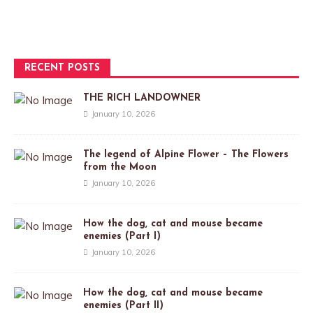
RECENT POSTS
THE RICH LANDOWNER
January 10, 2026
The legend of Alpine Flower – The Flowers
from the Moon
January 10, 2026
How the dog, cat and mouse became
enemies (Part I)
January 10, 2026
How the dog, cat and mouse became
enemies (Part II)