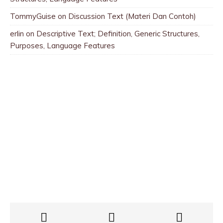
TommyGuise
on
Discussion Text (Materi Dan Contoh)
erlin
on
Descriptive Text; Definition, Generic Structures,
Purposes, Language Features