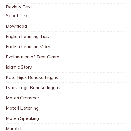
Review Text
Spoof Text
Download
English Learning Tips
English Learning Video
Explanation of Text Genre
Islamic Story
Kata Bijak Bahasa Inggris
Lyrics Lagu Bahasa Inggris
Materi Grammar
Materi Listening
Materi Speaking
Murotal