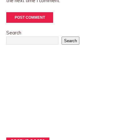
the next time I comment.
Search
Search