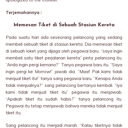
Terjemahannya :
Memesan Tiket di Sebuah Stasiun Kereta
Pada suatu hari ada seseorang pelancong yang sedang
membeli sebuah tiket di stasiun kereta. Dia memesan tiket
di sebuah loket yang dijaga oleh pegawai baru. “saya ingin
membeli satu tiket perjalanan kereta” pinta pelancong itu.
“Anda ingin pergi kemana?” Tanya pegawai baru itu. “Saya
ingin pergi ke Morrow!” jawab dia. “Maaf Pak kami tidak
menjual tiket itu!” tanya sang pegawai baru. “Kenapa Anda
tidak menjualnya?” sang pelancong bertanya kembali. “Iya
kami tidak menjual tiket itu” pegawai itu menjawab.
“Apakah tiket itu sudah habis?” tanya pelancong itu.
Pegawai itu tetap menjawab bahwa mereka tidak menjual
tiket itu.
Sang pelancong itu menjadi marah. “Kalau tiketnya tidak