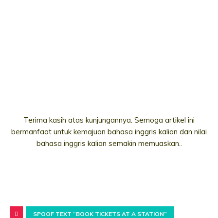
Terima kasih atas kunjungannya. Semoga artikel ini
bermanfaat untuk kemajuan bahasa inggris kalian dan nilai
bahasa inggris kalian semakin memuaskan..
SPOOF TEXT “BOOK TICKETS AT A STATION”