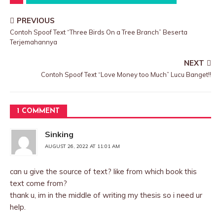
PREVIOUS
Contoh Spoof Text “Three Birds On a Tree Branch” Beserta
Terjemahannya
NEXT
Contoh Spoof Text “Love Money too Much” Lucu Banget!!
1 COMMENT
Sinking
AUGUST 26, 2022 AT 11:01 AM
can u give the source of text? like from which book this
text come from?
thank u, im in the middle of writing my thesis so i need ur
help.