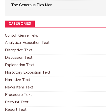
The Generous Rich Man
CATEGORIES
Contoh Genre Teks
Analytical Exposition Text
Discriptive Text
Discussion Text
Explanation Text
Hortatory Exposition Text
Narrative Text
News Item Text
Procedure Text
Recount Text
Report Text