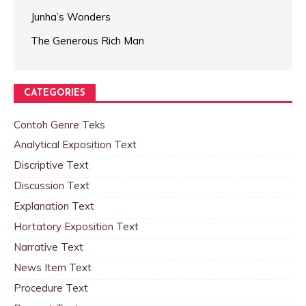
Junha’s Wonders
The Generous Rich Man
CATEGORIES
Contoh Genre Teks
Analytical Exposition Text
Discriptive Text
Discussion Text
Explanation Text
Hortatory Exposition Text
Narrative Text
News Item Text
Procedure Text