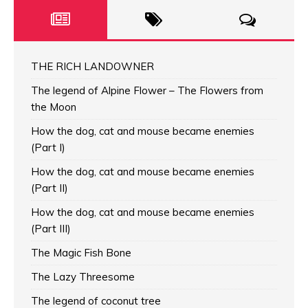
THE RICH LANDOWNER
The legend of Alpine Flower – The Flowers from
the Moon
How the dog, cat and mouse became enemies
(Part I)
How the dog, cat and mouse became enemies
(Part II)
How the dog, cat and mouse became enemies
(Part III)
The Magic Fish Bone
The Lazy Threesome
The legend of coconut tree