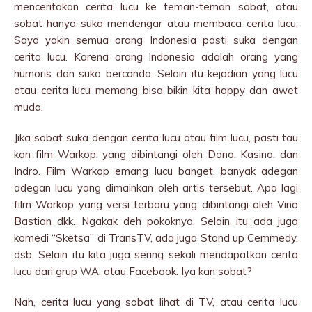
menceritakan cerita lucu ke teman-teman sobat, atau
sobat hanya suka mendengar atau membaca cerita lucu.
Saya yakin semua orang Indonesia pasti suka dengan
cerita lucu. Karena orang Indonesia adalah orang yang
humoris dan suka bercanda. Selain itu kejadian yang lucu
atau cerita lucu memang bisa bikin kita happy dan awet
muda.
Jika sobat suka dengan cerita lucu atau film lucu, pasti tau
kan film Warkop, yang dibintangi oleh Dono, Kasino, dan
Indro. Film Warkop emang lucu banget, banyak adegan
adegan lucu yang dimainkan oleh artis tersebut. Apa lagi
film Warkop yang versi terbaru yang dibintangi oleh Vino
Bastian dkk. Ngakak deh pokoknya. Selain itu ada juga
komedi “Sketsa” di TransTV, ada juga Stand up Cemmedy,
dsb. Selain itu kita juga sering sekali mendapatkan cerita
lucu dari grup WA, atau Facebook. Iya kan sobat?
Nah, cerita lucu yang sobat lihat di TV, atau cerita lucu