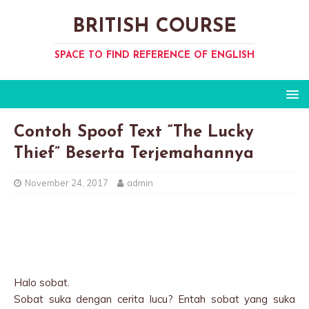
BRITISH COURSE
SPACE TO FIND REFERENCE OF ENGLISH
Contoh Spoof Text “The Lucky
Thief” Beserta Terjemahannya
November 24, 2017
admin
Halo sobat.
Sobat suka dengan cerita lucu? Entah sobat yang suka