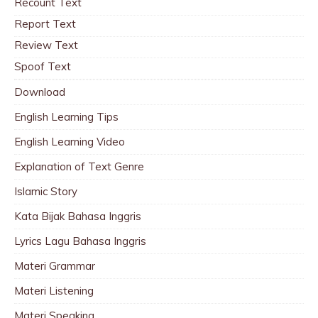
Recount Text
Report Text
Review Text
Spoof Text
Download
English Learning Tips
English Learning Video
Explanation of Text Genre
Islamic Story
Kata Bijak Bahasa Inggris
Lyrics Lagu Bahasa Inggris
Materi Grammar
Materi Listening
Materi Speaking