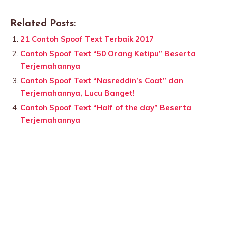
Related Posts:
21 Contoh Spoof Text Terbaik 2017
Contoh Spoof Text “50 Orang Ketipu” Beserta
Terjemahannya
Contoh Spoof Text “Nasreddin’s Coat” dan
Terjemahannya, Lucu Banget!
Contoh Spoof Text “Half of the day” Beserta
Terjemahannya