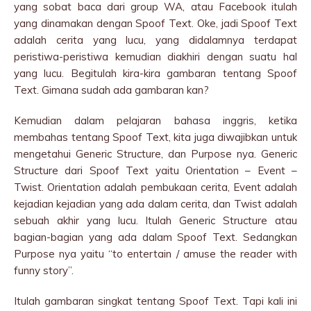
yang sobat baca dari group WA, atau Facebook itulah
yang dinamakan dengan Spoof Text. Oke, jadi Spoof Text
adalah cerita yang lucu, yang didalamnya terdapat
peristiwa-peristiwa kemudian diakhiri dengan suatu hal
yang lucu. Begitulah kira-kira gambaran tentang Spoof
Text. Gimana sudah ada gambaran kan?
Kemudian dalam pelajaran bahasa inggris, ketika
membahas tentang Spoof Text, kita juga diwajibkan untuk
mengetahui Generic Structure, dan Purpose nya. Generic
Structure dari Spoof Text yaitu Orientation – Event –
Twist. Orientation adalah pembukaan cerita, Event adalah
kejadian kejadian yang ada dalam cerita, dan Twist adalah
sebuah akhir yang lucu. Itulah Generic Structure atau
bagian-bagian yang ada dalam Spoof Text. Sedangkan
Purpose nya yaitu “to entertain / amuse the reader with
funny story”.
Itulah gambaran singkat tentang Spoof Text. Tapi kali ini