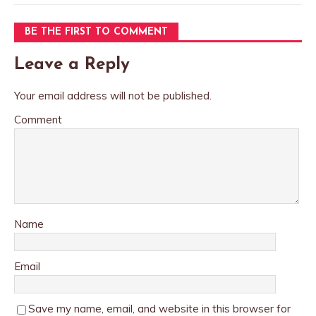
BE THE FIRST TO COMMENT
Leave a Reply
Your email address will not be published.
Comment
Name
Email
Save my name, email, and website in this browser for