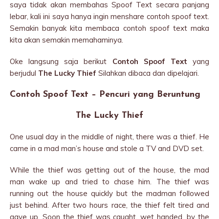
saya tidak akan membahas Spoof Text secara panjang
lebar, kali ini saya hanya ingin menshare contoh spoof text.
Semakin banyak kita membaca contoh spoof text maka
kita akan semakin memahaminya.
Oke langsung saja berikut
Contoh Spoof Text
yang
berjudul
The Lucky Thief
Silahkan dibaca dan dipelajari.
Contoh Spoof Text – Pencuri yang Beruntung
The Lucky Thief
One usual day in the middle of night, there was a thief. He
came in a mad man’s house and stole a TV and DVD set.
While the thief was getting out of the house, the mad
man wake up and tried to chase him. The thief was
running out the house quickly but the madman followed
just behind. After two hours race, the thief felt tired and
gave up, Soon the thief was caught, wet handed, by the