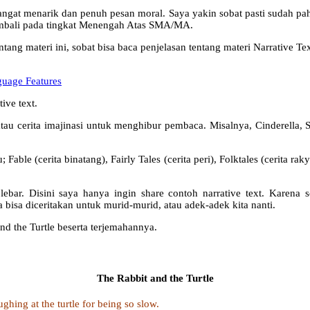
 sangat menarik dan penuh pesan moral. Saya yakin sobat pasti sudah pah
embali pada tingkat Menengah Atas SMA/MA.
tang materi ini, sobat bisa baca penjelasan tentang materi Narrative Text
nguage Features
ive text.
r” atau cerita imajinasi untuk menghibur pembaca. Misalnya, Cinderel
 Fable (cerita binatang), Fairly Tales (cerita peri), Folktales (cerita r
 lebar. Disini saya hanya ingin share contoh narrative text. Kare
bisa diceritakan untuk murid-murid, atau adek-adek kita nanti.
nd the Turtle beserta terjemahannya.
The Rabbit and the Turtle
hing at the turtle for being so slow.