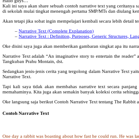
Hallo guys…
Kali ini saya akan share sebuah contoh narrative text yang ceritanya
di sekolah mulai tingkat menengah pertama SMP/MTs dan diulang k
Akan tetapi jika sobat ingin mempelajari kembali secara lebih detail ten
–
Narrative Text (Complete Explanation)
–
Narrative Text : Definition, Purposes, Generic Structures, La
Oke disini saya juga akan memberikan gambaran singkat apa itu narrat
Narrative Text adalah “An imaginative story to entertain the reade
Tangkuban Prahu Montain, dst.
Sedangkan jenis-jenis cerita yang tergolong dalam Narrative Text yaitu;
Narrative Text.
Tapi kali saya tidak akan membahas narrative text secara panjang
memahaminya. Kita juga akan semakin banyak koleksi cerita sehingga 
Oke langsung saja berikut Contoh Narrative Text tentang The Rabbit a
Contoh Narrative Text
One day a rabbit was boasting about how fast he could run. He was laug