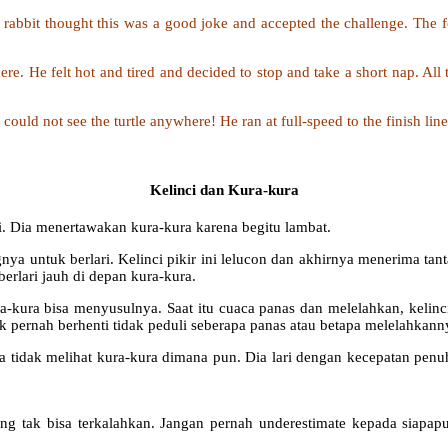
he rabbit thought this was a good joke and accepted the challenge. The f
re. He felt hot and tired and decided to stop and take a short nap. All 
uld not see the turtle anywhere! He ran at full-speed to the finish line 
Kelinci dan Kura-kura
i. Dia menertawakan kura-kura karena begitu lambat.
gnya untuk berlari. Kelinci pikir ini lelucon dan akhirnya menerima tant
erlari jauh di depan kura-kura.
-kura bisa menyusulnya. Saat itu cuaca panas dan melelahkan, kelinci
k pernah berhenti tidak peduli seberapa panas atau betapa melelahkanny
dia tidak melihat kura-kura dimana pun. Dia lari dengan kecepatan pen
g tak bisa terkalahkan. Jangan pernah underestimate kepada siapa