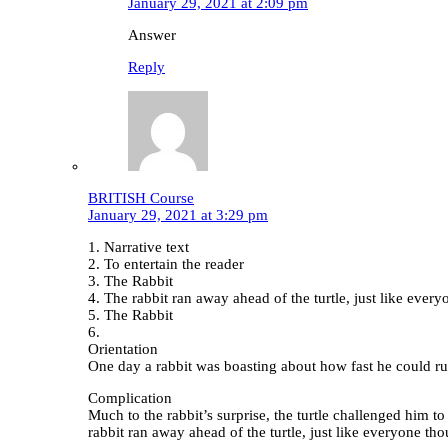
January 29, 2021 at 2:09 pm
Answer
Reply
BRITISH Course
January 29, 2021 at 3:29 pm
1. Narrative text
2. To entertain the reader
3. The Rabbit
4. The rabbit ran away ahead of the turtle, just like ever
5. The Rabbit
6.
Orientation
One day a rabbit was boasting about how fast he could run
Complication
Much to the rabbit’s surprise, the turtle challenged him t
rabbit ran away ahead of the turtle, just like everyone tho