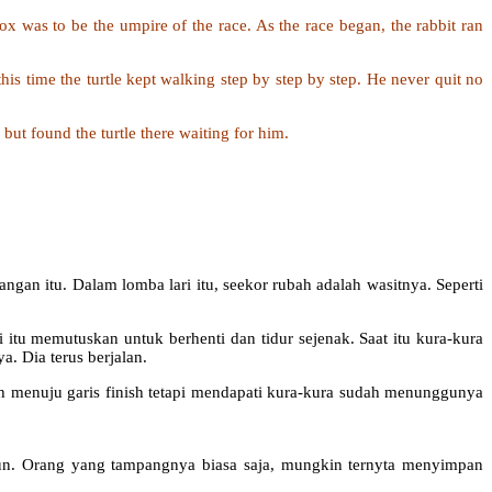
ox was to be the umpire of the race. As the race began, the rabbit ran
this time the turtle kept walking step by step by step. He never quit no
but found the turtle there waiting for him.
angan itu. Dalam lomba lari itu, seekor rubah adalah wasitnya. Seperti
 itu memutuskan untuk berhenti dan tidur sejenak. Saat itu kura-kura
a. Dia terus berjalan.
uh menuju garis finish tetapi mendapati kura-kura sudah menunggunya
pun. Orang yang tampangnya biasa saja, mungkin ternyta menyimpan