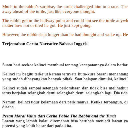
Much to the rabbit’s surprise, the turtle challenged him to a race. T
away ahead of the turtle, just like everyone thought.
The rabbit got to the halfway point and could not see the turtle anywhe
matter how hot or tired he got. He just kept going.
However, the rabbit slept longer than he had thought and woke up. He co
Terjemahan Cerita Narrative Bahasa Inggris
Suatu hari seekor kelinci membual tentang kecepatannya dalam berlar
Kelinci itu begitu terkejut karena ternyata kura-kura berani menantan
yang sudah dibayangkan banyak pihak. Saat balapan dimulai, kelinci b
Kelinci sudah sampai setengah perlombaan dan tidak bisa melihatkura
terus berjalan selangkah demi selangkah demi selangkah lagi. Dia tida
Namun, kelinci tidur kelamaan dari perkiraanya. Ketika terbangun, 
disana.
Pesan Moral Value dari Cerita Fable The Rabbit and the Turtle
Lawan yang lemah kalau diremehan bisa berubah menjadi lawan yan
potensi yang lebih besar dari pada kita.