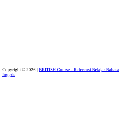
Copyright © 2026 |
BRITISH Course - Referensi Belajar Bahasa
Inggris