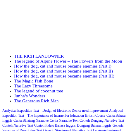
THE RICH LANDOWNER
The legend of Alpine Flower – The Flowers from the Moon
How the dog, cat and mouse became enemies (Part I)
How the dog, cat and mouse became enemies (Part II)
How the dog, cat and mouse became enemies (Part III)
The Magic Fish Bone
The Lazy Threesome
The legend of coconut tree
Junha’s Wonders
The Generous Rich Man
Analytical Exposition Text – Design of Electronic Device need Improvement
Analytical
Exposition Text – The Importance of Internet for Education
British Course
Cerita Bahasa
Inggris
Cerita Binatang Narrative
Cerita Narrative Text
Contoh Dongeng Narrative Text
Contoh Narrative Text
Contoh Pidato Bahasa Inggris
Dongeng Bahasa Inggris
Generic
Structure of Descriptive Text
Generic Structure of Narrative Text
Language Feature of