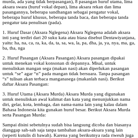
murda, ada yang tidak berpasangan), 8 pasangan huruf utama, lima
aksara swara (huruf vokal depan), lima aksara rekan dan lima
pasangannya, beberapa sandhangan sebagai pengatur vokal,
beberapa huruf khusus, beberapa tanda baca, dan beberapa tanda
pengatur tata penulisan (pada).
1. Huruf Dasar (Aksara Nglegena) Aksara Nglegena adalah aksara
inti yang terdiri dari 20 suku kata atau biasa disebut Dentawiyanjana,
yaitu: ha, na, ca, ra, ka, da, ta, sa, wa, la, pa, dha, ja, ya, nya, ma, ga,
ba, tha, nga
2. Huruf Pasangan (Aksara Pasangan) Aksara pasangan dipakai
untuk menekan vokal konsonan di depannya. Misal, untuk
menuliskan mangan sega (makan nasi) akan diperlukan pasangan
untuk “se” agar “n” pada mangan tidak bersuara. Tanpa pasangan
“s” tulisan akan terbaca manganasega (makanlah nasi). Berikut
daftar Aksara Pasangan:
3. Huruf Utama (Aksara Murda) Aksara Murda yang digunakan
untuk menuliskan awal kalimat dan kata yang menunjukkan nama
diri, gelar, kota, lembaga, dan nama-nama lain yang kalau dalam
Bahasa Indonesia kita gunakan huruf besar. Berikut Aksara Murda
serta Pasangan Murda:
Sampai disini sebetulnya sudah bisa langsung dicoba dan biasanya
dianggap sah-sah saja tanpa tambahan aksara-aksara yang lain
(seperti kutulis di bawah). Karena yang berikutnya rada riweuh juga