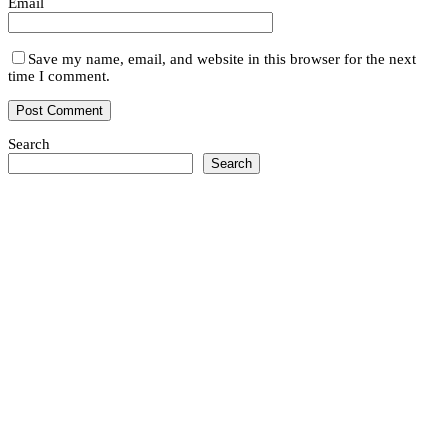
Email
Save my name, email, and website in this browser for the next
time I comment.
Search
Search