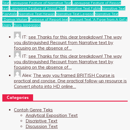
Text
Language Feature of Narrative Text
Language Feature of Report
text
Language Feature of Spoof Text
Narrative Text Fable
Narrative Text
Fairytale
Narrative Text Hewan
Narrative Text Legend
Narrative Text
“Damar Wulan”
Purpose of Report text
Recount Text “A Page from A Girl’s
Diary”
Roro Jonggrang
IT:
see Thanks for this clear breakdown! The way
you distinguished Recount from Narrative text by
focusing on the absence of…
IT:
see Thanks for this clear breakdown! The way
you distinguished Recount from Narrative text by
focusing on the absence of…
Alex:
The way you framed BRITISH Course is
practical and concise. One practical follow-up resource is
Convert photo into HD online…
Categories
Contoh Genre Teks
Analytical Exposition Text
Discriptive Text
Discussion Text