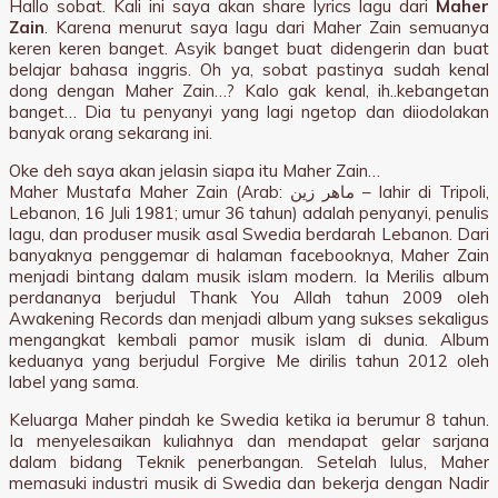
Hallo sobat. Kali ini saya akan share lyrics lagu dari
Maher
Zain
. Karena menurut saya lagu dari Maher Zain semuanya
keren keren banget. Asyik banget buat didengerin dan buat
belajar bahasa inggris. Oh ya, sobat pastinya sudah kenal
dong dengan Maher Zain…? Kalo gak kenal, ih..kebangetan
banget… Dia tu penyanyi yang lagi ngetop dan diiodolakan
banyak orang sekarang ini.
Oke deh saya akan jelasin siapa itu Maher Zain…
Maher Mustafa Maher Zain (Arab: ماهر زين‎ – lahir di Tripoli,
Lebanon, 16 Juli 1981; umur 36 tahun) adalah penyanyi, penulis
lagu, dan produser musik asal Swedia berdarah Lebanon. Dari
banyaknya penggemar di halaman facebooknya, Maher Zain
menjadi bintang dalam musik islam modern. Ia Merilis album
perdananya berjudul Thank You Allah tahun 2009 oleh
Awakening Records dan menjadi album yang sukses sekaligus
mengangkat kembali pamor musik islam di dunia. Album
keduanya yang berjudul Forgive Me dirilis tahun 2012 oleh
label yang sama.
Keluarga Maher pindah ke Swedia ketika ia berumur 8 tahun.
Ia menyelesaikan kuliahnya dan mendapat gelar sarjana
dalam bidang Teknik penerbangan. Setelah lulus, Maher
memasuki industri musik di Swedia dan bekerja dengan Nadir