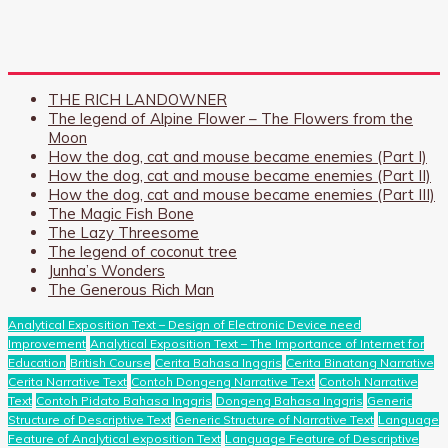
THE RICH LANDOWNER
The legend of Alpine Flower – The Flowers from the
Moon
How the dog, cat and mouse became enemies (Part I)
How the dog, cat and mouse became enemies (Part II)
How the dog, cat and mouse became enemies (Part III)
The Magic Fish Bone
The Lazy Threesome
The legend of coconut tree
Junha’s Wonders
The Generous Rich Man
Analytical Exposition Text – Design of Electronic Device need
Improvement
Analytical Exposition Text – The Importance of Internet for
Education
British Course
Cerita Bahasa Inggris
Cerita Binatang Narrative
Cerita Narrative Text
Contoh Dongeng Narrative Text
Contoh Narrative
Text
Contoh Pidato Bahasa Inggris
Dongeng Bahasa Inggris
Generic
Structure of Descriptive Text
Generic Structure of Narrative Text
Language
Feature of Analytical exposition Text
Language Feature of Descriptive