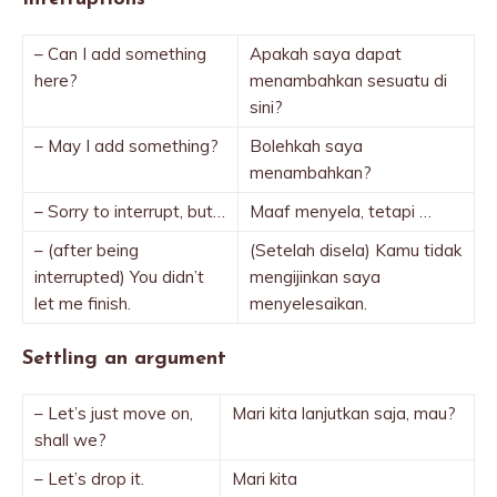
– Can I add something
Apakah saya dapat
here?
menambahkan sesuatu di
sini?
– May I add something?
Bolehkah saya
menambahkan?
– Sorry to interrupt, but…
Maaf menyela, tetapi …
– (after being
(Setelah disela) Kamu tidak
interrupted) You didn’t
mengijinkan saya
let me finish.
menyelesaikan.
Settling an argument
– Let’s just move on,
Mari kita lanjutkan saja, mau?
shall we?
– Let’s drop it.
Mari kita