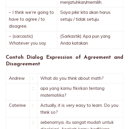
menjatuhkan/memilih.
– I think we’re going to
Saya pikir kita akan harus
have to agree / to
setuju / tidak setuju.
disagree.
– (sarcastic)
(Sarkastik) Apa pun yang
Whatever you say.
Anda katakan.
Contoh Dialog Expression of Agreement and
Disagreement
Andrew
:
What do you think about math?
:
apa yang kamu fikirkan tentang
matematika?
Caterine
:
Actually, it is very easy to learn. Do you
think so?
:
sebenarnya, itu sangat mudah untuk