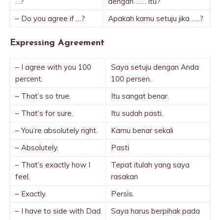
…?
dengan …… itu?
– Do you agree if …?
Apakah kamu setuju jika …..?
Expressing Agreement
– I agree with you 100
Saya setuju dengan Anda
percent.
100 persen.
– That’s so true.
Itu sangat benar.
– That’s for sure.
Itu sudah pasti.
– You’re absolutely right.
Kamu benar sekali
– Absolutely.
Pasti
– That’s exactly how I
Tepat itulah yang saya
feel.
rasakan
– Exactly.
Persis.
– I have to side with Dad
Saya harus berpihak pada