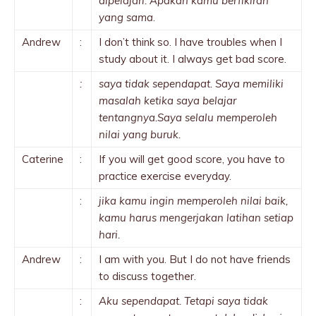
dipelajari. Apakah kamu berfikiran
yang sama
.
Andrew
:
I don’t think so. I have troubles when I
study about it. I always get bad score.
:
saya tidak sependapat. Saya memiliki
masalah ketika saya belajar
tentangnya.Saya selalu memperoleh
nilai yang buruk.
Caterine
:
If you will get good score, you have to
practice exercise everyday.
:
jika kamu ingin memperoleh nilai baik,
kamu harus mengerjakan latihan setiap
hari.
Andrew
:
I am with you. But I do not have friends
to discuss together.
:
Aku sependapat. Tetapi saya tidak