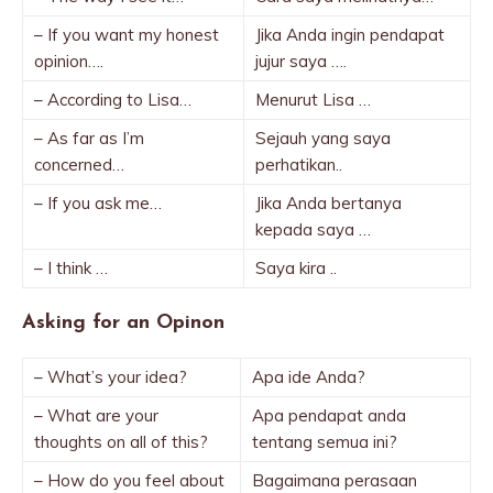
– If you want my honest
Jika Anda ingin pendapat
opinion….
jujur saya ….
– According to Lisa…
Menurut Lisa …
– As far as I’m
Sejauh yang saya
concerned…
perhatikan..
– If you ask me…
Jika Anda bertanya
kepada saya …
– I think …
Saya kira ..
Asking for an Opinon
– What’s your idea?
Apa ide Anda?
– What are your
Apa pendapat anda
thoughts on all of this?
tentang semua ini?
– How do you feel about
Bagaimana perasaan