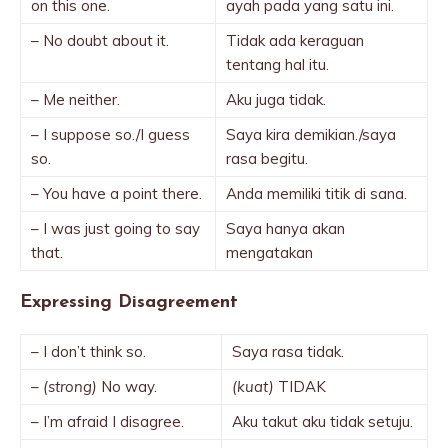
on this one.
ayah pada yang satu ini.
– No doubt about it.
Tidak ada keraguan
tentang hal itu.
– Me neither.
Aku juga tidak.
– I suppose so./I guess
Saya kira demikian./saya
so.
rasa begitu.
– You have a point there.
Anda memiliki titik di sana.
– I was just going to say
Saya hanya akan
that.
mengatakan
Expressing Disagreement
– I don’t think so.
Saya rasa tidak.
–
(strong)
No way.
(kuat)
TIDAK
– I’m afraid I disagree.
Aku takut aku tidak setuju.