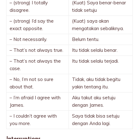
– (strong) I totally
(Kuat) Saya benar-benar
disagree.
tidak setuju
– (strong) I’d say the
(Kuat) saya akan
exact opposite.
mengatakan sebaliknya.
– Not necessarily.
Belum tentu.
– That’s not always true.
Itu tidak selalu benar.
– That’s not always the
Itu tidak selalu terjadi.
case.
– No, I’m not so sure
Tidak, aku tidak begitu
about that.
yakin tentang itu.
– I’m afraid I agree with
Aku takut aku setuju
James.
dengan James.
– I couldn’t agree with
Saya tidak bisa setuju
you more.
dengan Anda lagi.
Interruptions