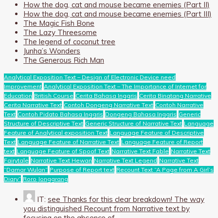
How the dog, cat and mouse became enemies (Part II)
How the dog, cat and mouse became enemies (Part III)
The Magic Fish Bone
The Lazy Threesome
The legend of coconut tree
Junha’s Wonders
The Generous Rich Man
Analytical Exposition Text – Design of Electronic Device need
Improvement
Analytical Exposition Text – The Importance of Internet for
Education
British Course
Cerita Bahasa Inggris
Cerita Binatang Narrative
Cerita Narrative Text
Contoh Dongeng Narrative Text
Contoh Narrative
Text
Contoh Pidato Bahasa Inggris
Dongeng Bahasa Inggris
Generic
Structure of Descriptive Text
Generic Structure of Narrative Text
Language
Feature of Analytical exposition Text
Language Feature of Descriptive
Text
Language Feature of Narrative Text
Language Feature of Report
text
Language Feature of Spoof Text
Narrative Text Fable
Narrative Text
Fairytale
Narrative Text Hewan
Narrative Text Legend
Narrative Text
“Damar Wulan”
Purpose of Report text
Recount Text “A Page from A Girl’s
Diary”
Roro Jonggrang
IT:
see Thanks for this clear breakdown! The way
you distinguished Recount from Narrative text by
focusing on the absence of…