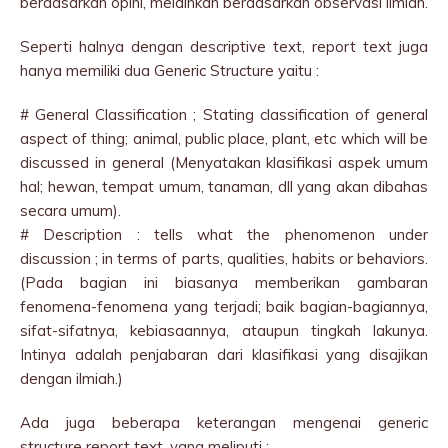
berdasarkan opini, melainkan berdasarkan observasi ilmiah.
Seperti halnya dengan descriptive text, report text juga
hanya memiliki dua Generic Structure yaitu :
# General Classification ; Stating classification of general
aspect of thing; animal, public place, plant, etc which will be
discussed in general (Menyatakan klasifikasi aspek umum
hal; hewan, tempat umum, tanaman, dll yang akan dibahas
secara umum).
# Description : tells what the phenomenon under
discussion ; in terms of parts, qualities, habits or behaviors.
(Pada bagian ini biasanya memberikan gambaran
fenomena-fenomena yang terjadi; baik bagian-bagiannya,
sifat-sifatnya, kebiasaannya, ataupun tingkah lakunya.
Intinya adalah penjabaran dari klasifikasi yang disajikan
dengan ilmiah.)
Ada juga beberapa keterangan mengenai generic
structure report text, yang meliputi :