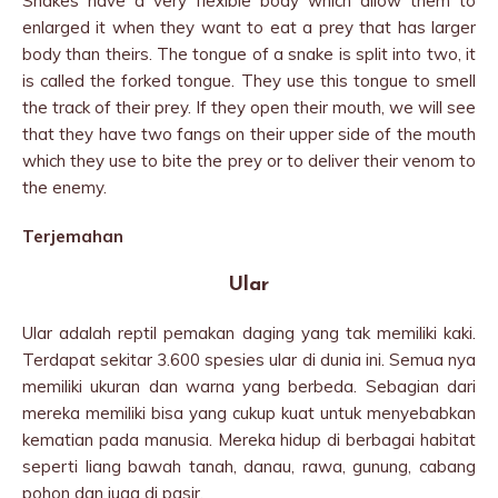
Snakes have a very flexible body which allow them to
enlarged it when they want to eat a prey that has larger
body than theirs. The tongue of a snake is split into two, it
is called the forked tongue. They use this tongue to smell
the track of their prey. If they open their mouth, we will see
that they have two fangs on their upper side of the mouth
which they use to bite the prey or to deliver their venom to
the enemy.
Terjemahan
Ular
Ular adalah reptil pemakan daging yang tak memiliki kaki.
Terdapat sekitar 3.600 spesies ular di dunia ini. Semua nya
memiliki ukuran dan warna yang berbeda. Sebagian dari
mereka memiliki bisa yang cukup kuat untuk menyebabkan
kematian pada manusia. Mereka hidup di berbagai habitat
seperti liang bawah tanah, danau, rawa, gunung, cabang
pohon dan juga di pasir.