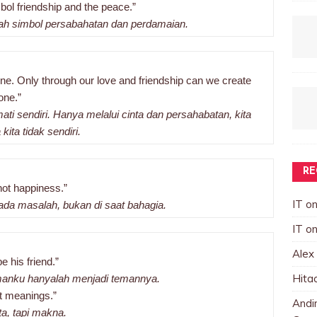
mbol friendship and the peace.”
ah simbol persabahatan dan perdamaian.
one. Only through our love and friendship can we create
one.”
ta mati sendiri. Hanya melalui cinta dan persahabatan, kita
kita tidak sendiri.
RE
 not happiness.”
IT
o
da masalah, bukan di saat bahagia.
IT
o
Alex
e his friend.”
Hita
emanku hanyalah menjadi temannya.
ut meanings.”
Andin
a, tapi makna.