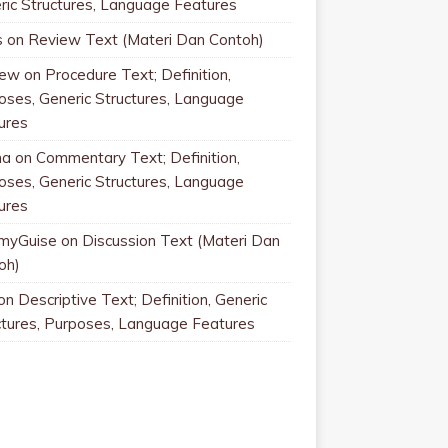
ric Structures, Language Features
s
on
Review Text (Materi Dan Contoh)
rew
on
Procedure Text; Definition,
oses, Generic Structures, Language
ures
na
on
Commentary Text; Definition,
oses, Generic Structures, Language
ures
myGuise
on
Discussion Text (Materi Dan
oh)
on
Descriptive Text; Definition, Generic
ctures, Purposes, Language Features