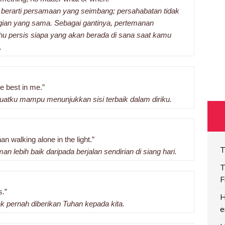
u berarti persamaan yang seimbang; persahabatan tidak
gian yang sama. Sebagai gantinya, pertemanan
u persis siapa yang akan berada di sana saat kamu
.
e best in me.”
atku mampu menunjukkan sisi terbaik dalam diriku.
han walking alone in the light.”
T
n lebih baik daripada berjalan sendirian di siang hari.
T
F
s.”
H
k pernah diberikan Tuhan kepada kita.
e