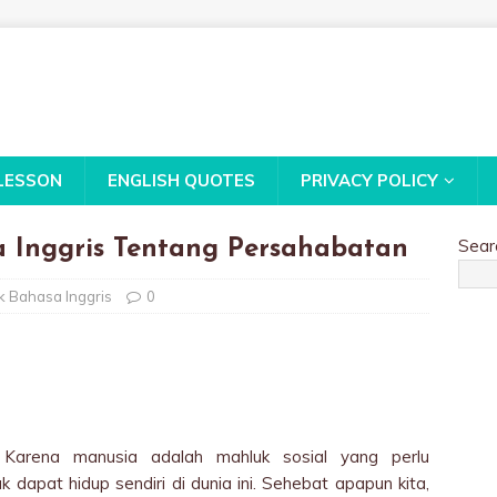
LESSON
ENGLISH QUOTES
PRIVACY POLICY
Sear
a Inggris Tentang Persahabatan
ak Bahasa Inggris
0
. Karena manusia adalah mahluk sosial yang perlu
ak dapat hidup sendiri di dunia ini. Sehebat apapun kita,