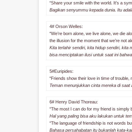
“Share your smile with the world. It’s a sy
Bagikan senyummu kepada dunia. Itu adal
4# Orson Welles:
“We’re born alone, we live alone, we die al
the illusion for the moment that we’re not al
Kita terlahir sendiri, kita hidup sendiri, ki
bisa menciptakan ilusi untuk saat ini bahwa 
5#Euripides:
“Friends show their love in time of trouble,
Teman menunjukkan cinta mereka di saat a
6# Henry David Thoreau:
“The most I can do for my friend is simply b
Hal yang paling bisa aku lakukan untuk t
“The language of friendship is not words b
Bahasa persahabatan itu bukanlah kata-kat