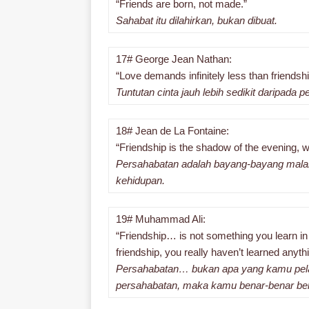
“Friends are born, not made.”
Sahabat itu dilahirkan, bukan dibuat.
17# George Jean Nathan:
“Love demands infinitely less than friendshi
Tuntutan cinta jauh lebih sedikit daripada 
18# Jean de La Fontaine:
“Friendship is the shadow of the evening, wh
Persahabatan adalah bayang-bayang mala
kehidupan.
19# Muhammad Ali:
“Friendship… is not something you learn in 
friendship, you really haven’t learned anyth
Persahabatan… bukan apa yang kamu pelajar
persahabatan, maka kamu benar-benar bel