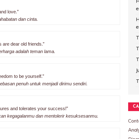
H
e
and love.”
habatan dan cinta.
H
e
T
are dear old friends.”
T
berharga adalah teman lama.
T
J
eedom to be yourself.”
T
asan penuh untuk menjadi dirimu sendiri.
CA
ilures and tolerates your success!”
ikan kegagalanmu dan mentolerir kesuksesanmu.
Cont
Analy