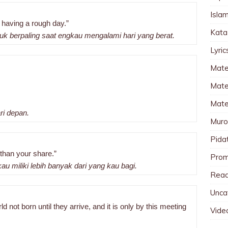
Islam
e having a rough day.”
Kata
uk berpaling saat engkau mengalami hari yang berat.
Lyri
Mate
Mater
Mate
ri depan.
Muro
Pida
 than your share.”
Pro
au miliki lebih banyak dari yang kau bagi.
Read
Unca
d not born until they arrive, and it is only by this meeting
Vide