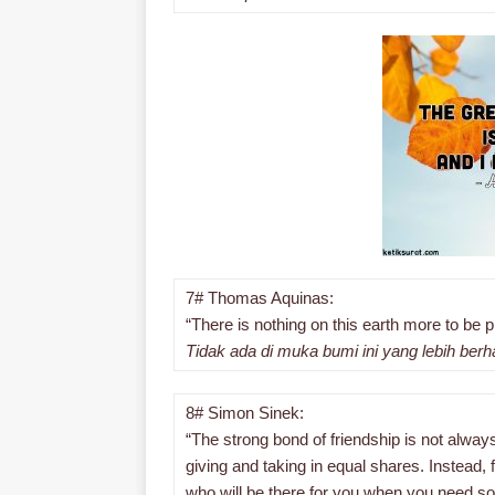
7# Thomas Aquinas:
“There is nothing on this earth more to be pr
Tidak ada di muka bumi ini yang lebih berh
8# Simon Sinek:
“The strong bond of friendship is not alway
giving and taking in equal shares. Instead, 
who will be there for you when you need s