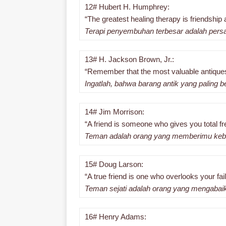
12# Hubert H. Humphrey:
“The greatest healing therapy is friendship 
Terapi penyembuhan terbesar adalah persa
13# H. Jackson Brown, Jr.:
“Remember that the most valuable antiques 
Ingatlah, bahwa barang antik yang paling 
14# Jim Morrison:
“A friend is someone who gives you total fr
Teman adalah orang yang memberimu kebeb
15# Doug Larson:
“A true friend is one who overlooks your fa
Teman sejati adalah orang yang mengaba
16# Henry Adams: