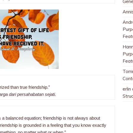
Gene
Anni
And
Purp
Feat
Han
Purp
Feat
Tom
Cont
ized than true friendship.”
erlin
arga dari persahabatan sejati.
Stru
s a balanced equation; friendship is not always about
friendship is grounded in a feeling that you know exactly
omething, no matter what or when.”