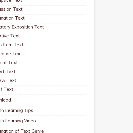
iptive Text
ussion Text
anation Text
atory Exposition Text
ative Text
 Item Text
edure Text
unt Text
rt Text
ew Text
f Text
nload
sh Learning Tips
ish Learning Video
anation of Text Genre