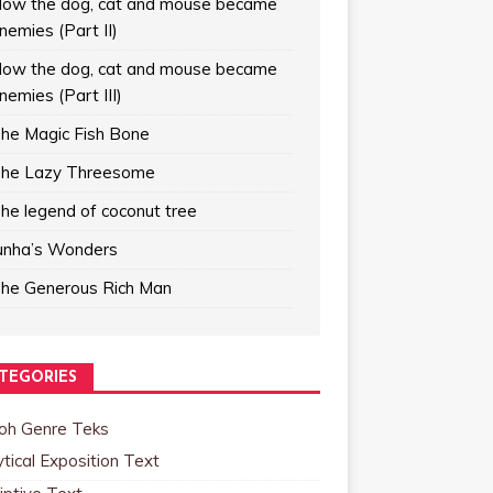
ow the dog, cat and mouse became
nemies (Part II)
ow the dog, cat and mouse became
nemies (Part III)
he Magic Fish Bone
he Lazy Threesome
he legend of coconut tree
unha’s Wonders
he Generous Rich Man
TEGORIES
oh Genre Teks
tical Exposition Text