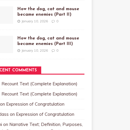
How the dog, cat and mouse
became enemies (Part II)
January 10, 2026
0
How the dog, cat and mouse
became enemies (Part III)
January 10, 2026
0
CENT COMMENTS
n
Recount Text (Complete Explanation)
n
Recount Text (Complete Explanation)
on
Expression of Congratulation
class
on
Expression of Congratulation
i
on
Narrative Text; Definition, Purposes,