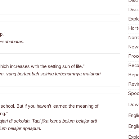
Discr
Disc
Expl
Hort
p.”
Narr
persahabatan.
News
Proc
Reco
ich increases with the setting sun of life.”
m, yang bertambah seiring terbenamnya matahari
Repo
Revi
Spoo
Dow
school. But if you haven’t learned the meaning of
ing.”
Engli
i di sekolah. Tapi jika kamu belum belajar arti
Engl
um belajar apaapun.
Expl