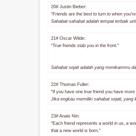
20# Justin Bieber:
“Friends are the best to turn to when you’r
Sahabat-sahabat adalah tempat terbaik unt
21# Oscar Wilde:
“True friends stab you in the front.”
Sahabat sejati adalah yang menikammu da
22# Thomas Fuller:
“If you have one true friend you have more
Jika engkau memiliki sahabat sejati, yang k
23# Anais Nin:
“Each friend represents a world in us, a worl
that a new world is born.”