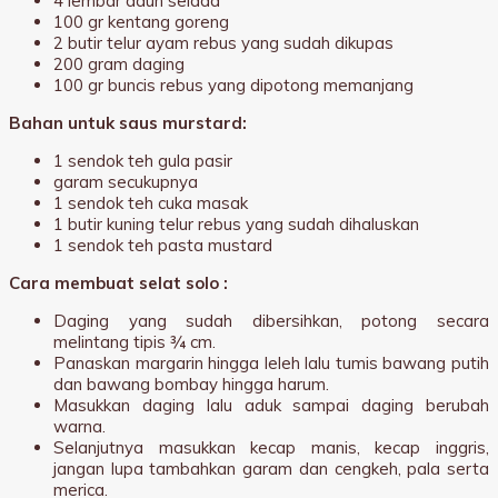
4 lembar daun selada
100 gr kentang goreng
2 butir telur ayam rebus yang sudah dikupas
200 gram daging
100 gr buncis rebus yang dipotong memanjang
Bahan untuk saus murstard:
1 sendok teh gula pasir
garam secukupnya
1 sendok teh cuka masak
1 butir kuning telur rebus yang sudah dihaluskan
1 sendok teh pasta mustard
Cara membuat selat solo :
Daging yang sudah dibersihkan, potong secara
melintang tipis ¾ cm.
Panaskan margarin hingga leleh lalu tumis bawang putih
dan bawang bombay hingga harum.
Masukkan daging lalu aduk sampai daging berubah
warna.
Selanjutnya masukkan kecap manis, kecap inggris,
jangan lupa tambahkan garam dan cengkeh, pala serta
merica.