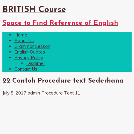
BRITISH Course
Space to Find Reference of English
Home
About Us
Grammar Lesson
English Quotes
Privacy Policy
Disclimer
Contact Us
22 Contoh Procedure text Sederhana
July 8, 2017
admin
Procedure Text
11