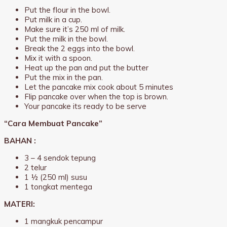
Put the flour in the bowl.
Put milk in a cup.
Make sure it’s 250 ml of milk.
Put the milk in the bowl.
Break the 2 eggs into the bowl.
Mix it with a spoon.
Heat up the pan and put the butter
Put the mix in the pan.
Let the pancake mix cook about 5 minutes
Flip pancake over when the top is brown.
Your pancake its ready to be serve
“Cara Membuat Pancake”
BAHAN :
3 – 4 sendok tepung
2 telur
1 ½ (250 ml) susu
1 tongkat mentega
MATERI:
1 mangkuk pencampur