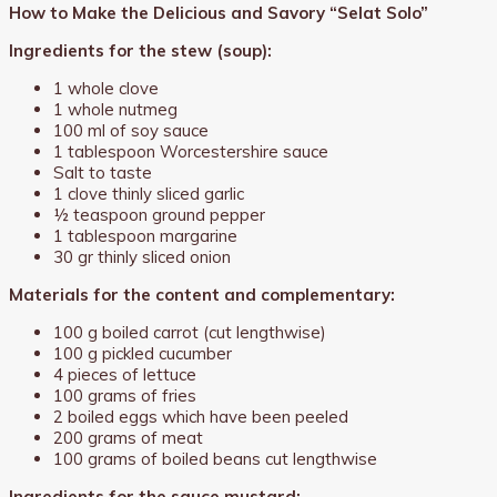
How to Make the Delicious and Savory “Selat Solo”
Ingredients for the stew (soup):
1 whole clove
1 whole nutmeg
100 ml of soy sauce
1 tablespoon Worcestershire sauce
Salt to taste
1 clove thinly sliced garlic
½ teaspoon ground pepper
1 tablespoon margarine
30 gr thinly sliced onion
Materials for the content and complementary:
100 g boiled carrot (cut lengthwise)
100 g pickled cucumber
4 pieces of lettuce
100 grams of fries
2 boiled eggs which have been peeled
200 grams of meat
100 grams of boiled beans cut lengthwise
Ingredients for the sauce mustard: