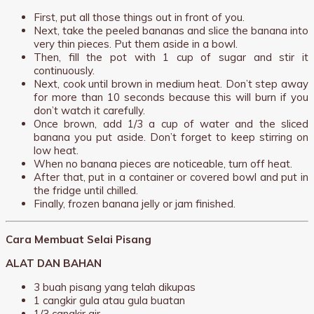
First, put all those things out in front of you.
Next, take the peeled bananas and slice the banana into
very thin pieces. Put them aside in a bowl.
Then, fill the pot with 1 cup of sugar and stir it
continuously.
Next, cook until brown in medium heat. Don’t step away
for more than 10 seconds because this will burn if you
don’t watch it carefully.
Once brown, add 1/3 a cup of water and the sliced
banana you put aside. Don’t forget to keep stirring on
low heat.
When no banana pieces are noticeable, turn off heat.
After that, put in a container or covered bowl and put in
the fridge until chilled.
Finally, frozen banana jelly or jam finished.
Cara Membuat Selai Pisang
ALAT DAN BAHAN
3 buah pisang yang telah dikupas
1 cangkir gula atau gula buatan
1/3 cangkir air