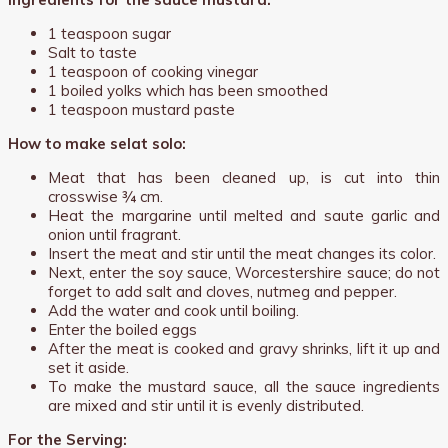
1 teaspoon sugar
Salt to taste
1 teaspoon of cooking vinegar
1 boiled yolks which has been smoothed
1 teaspoon mustard paste
How to make selat solo:
Meat that has been cleaned up, is cut into thin
crosswise ¾ cm.
Heat the margarine until melted and saute garlic and
onion until fragrant.
Insert the meat and stir until the meat changes its color.
Next, enter the soy sauce, Worcestershire sauce; do not
forget to add salt and cloves, nutmeg and pepper.
Add the water and cook until boiling.
Enter the boiled eggs
After the meat is cooked and gravy shrinks, lift it up and
set it aside.
To make the mustard sauce, all the sauce ingredients
are mixed and stir until it is evenly distributed.
For the Serving: