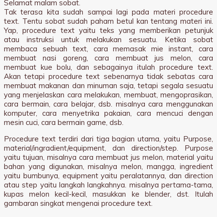
Selamat malam sobat.
Tak terasa kita sudah sampai lagi pada materi procedure
text. Tentu sobat sudah paham betul kan tentang materi ini.
Yap, procedure text yaitu teks yang memberikan petunjuk
atau instruksi untuk melakukan sesuatu. Ketika sobat
membaca sebuah text, cara memasak mie instant, cara
membuat nasi goreng, cara membuat jus melon, cara
membuat kue bolu, dan sebagainya itulah procedure text.
Akan tetapi procedure text sebenarnya tidak sebatas cara
membuat makanan dan minuman saja, tetapi segala sesuatu
yang menjelaskan cara melakukan, membuat, mengoprasikan,
cara bermain, cara belajar, dsb. misalnya cara menggunakan
komputer, cara menyetrika pakaian, cara mencuci dengan
mesin cuci, cara bermain game, dsb.
Procedure text terdiri dari tiga bagian utama, yaitu Purpose,
material/ingradient/equipment, dan direction/step. Purpose
yaitu tujuan, misalnya cara membuat jus melon, material yaitu
bahan yang digunakan, misalnya melon, mangga, ingredient
yaitu bumbunya, equipment yaitu peralatannya, dan direction
atau step yaitu langkah langkahnya. misalnya pertama-tama,
kupas melon kecil-kecil, masukkan ke blender, dst. Itulah
gambaran singkat mengenai procedure text.