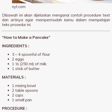
nyt.com
Dibawah ini akan dijelaskan menganai contoh procedure text
dan artinya agar mempermudah kamu dalam mempelajari
teks prosedur ini.
“How to Make a Pancake”
INGREDIENTS :
3 – 4 spoonful of flour
2 eggs
1 ½ (250 ml) of milk
1 stick of butter
MATERIALS :
1 mixing bowl
2 table spoons
2 cups
1 small pan
PROCEDURE :