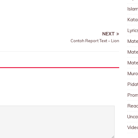
Islam
Kata
Lyri
NEXT
Contoh Report Text – Lion
Mate
Mater
Mate
Muro
Pida
Pro
Read
Unca
Vide