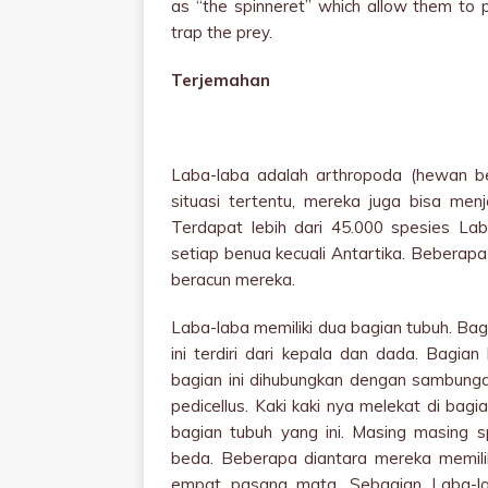
as “the spinneret” which allow them to 
trap the prey.
Terjemahan
Laba-laba adalah arthropoda (hewan b
situasi tertentu, mereka juga bisa me
Terdapat lebih dari 45.000 spesies La
setiap benua kecuali Antartika. Beberap
beracun mereka.
Laba-laba memiliki dua bagian tubuh. Ba
ini terdiri dari kepala dan dada. Bagi
bagian ini dihubungkan dengan sambunga
pedicellus. Kaki kaki nya melekat di bag
bagian tubuh yang ini. Masing masing 
beda. Beberapa diantara mereka memili
empat pasang mata. Sebagian Laba-lab