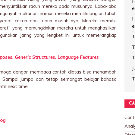
H
 menyuntikkan racun mereka pada musuhnya. Laba-laba
e
 mengunyah makanan, namun mereka memiliki bagian tubuh
H
dot cairan dari tubuh musuh nya. Mereka memiliki
e
nneret” yang memungkinkan mereka untuk menghasilkan
ggunakan jaring yang lengket ini untuk memerangkap
T
T
urposes, Generic Structures, Language Features
T
J
 Semoga dengan membaca contoh diatas bisa menambah
T
. Sampai jumpa dan tetap semangat belajar bahasa
ill next time..
CA
Cont
hog
Analy