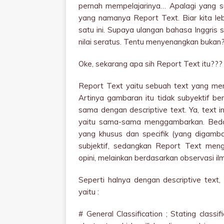
pernah mempelajarinya… Apalagi yang s
yang namanya Report Text. Biar kita leb
satu ini. Supaya ulangan bahasa Inggris
nilai seratus. Tentu menyenangkan bukan
Oke, sekarang apa sih Report Text itu???
Report Text yaitu sebuah text yang m
Artinya gambaran itu tidak subyektif be
sama dengan descriptive text. Ya, text 
yaitu sama-sama menggambarkan. Beda
yang khusus dan specifik (yang digamba
subjektif, sedangkan Report Text men
opini, melainkan berdasarkan observasi ilm
Seperti halnya dengan descriptive text,
yaitu :
# General Classification ; Stating classif