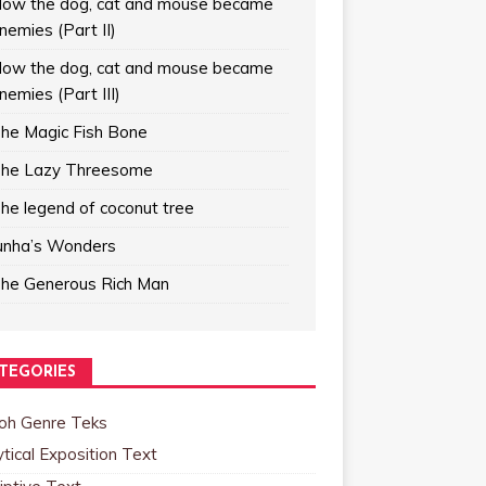
ow the dog, cat and mouse became
nemies (Part II)
ow the dog, cat and mouse became
nemies (Part III)
he Magic Fish Bone
he Lazy Threesome
he legend of coconut tree
unha’s Wonders
he Generous Rich Man
TEGORIES
oh Genre Teks
tical Exposition Text