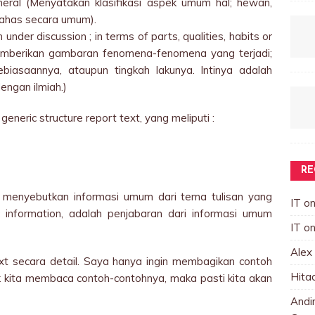
eneral (Menyatakan klasifikasi aspek umum hal; hewan,
bahas secara umum).
under discussion ; in terms of parts, qualities, habits or
memberikan gambaran fenomena-fenomena yang terjadi;
kebiasaannya, ataupun tingkah lakunya. Intinya adalah
dengan ilmiah.)
eric structure report text, yang meliputi :
RE
g menyebutkan informasi umum dari tema tulisan yang
IT
o
 information, adalah penjabaran dari informasi umum
IT
o
Alex
xt secara detail. Saya hanya ingin membagikan contoh
Hita
 kita membaca contoh-contohnya, maka pasti kita akan
Andin