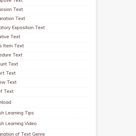
iptive Text
ussion Text
anation Text
atory Exposition Text
ative Text
 Item Text
edure Text
unt Text
rt Text
ew Text
f Text
nload
sh Learning Tips
ish Learning Video
anation of Text Genre