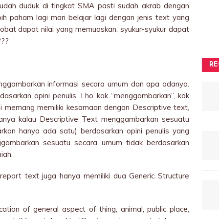
udah duduk di tingkat SMA pasti sudah akrab dengan
ih paham lagi mari belajar lagi dengan jenis text yang
 sobat dapat nilai yang memuaskan, syukur-syukur dapat
???
RE
enggambarkan informasi secara umum dan apa adanya.
rdasarkan opini penulis. Lho kok “menggambarkan”, kok
ini memang memiliki kesamaan dengan Descriptive text,
nya kalau Descriptive Text menggambarkan sesuatu
rkan hanya ada satu) berdasarkan opini penulis yang
ggambarkan sesuatu secara umum tidak berdasarkan
iah.
 report text juga hanya memiliki dua Generic Structure
ication of general aspect of thing; animal, public place,