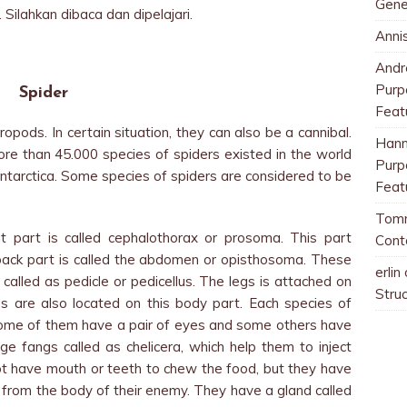
Gene
 Silahkan dibaca dan dipelajari.
Anni
And
Purp
Spider
Feat
opods. In certain situation, they can also be a cannibal.
Han
ore than 45.000 species of spiders existed in the world
Purp
ntarctica. Some species of spiders are considered to be
Feat
Tom
 part is called cephalothorax or prosoma. This part
Cont
 back part is called the abdomen or opisthosoma. These
erlin
 called as pedicle or pedicellus. The legs is attached on
Stru
es are also located on this body part. Each species of
Some of them have a pair of eyes and some others have
ge fangs called as chelicera, which help them to inject
ot have mouth or teeth to chew the food, but they have
d from the body of their enemy. They have a gland called