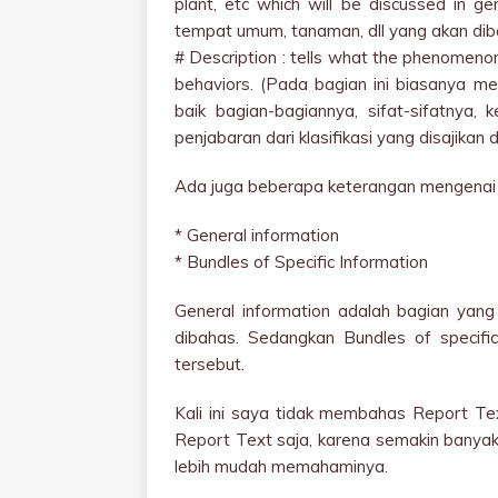
plant, etc which will be discussed in g
tempat umum, tanaman, dll yang akan di
# Description : tells what the phenomenon 
behaviors. (Pada bagian ini biasanya 
baik bagian-bagiannya, sifat-sifatnya, 
penjabaran dari klasifikasi yang disajikan 
Ada juga beberapa keterangan mengenai gen
* General information
* Bundles of Specific Information
General information adalah bagian yan
dibahas. Sedangkan Bundles of specific
tersebut.
Kali ini saya tidak membahas Report Te
Report Text saja, karena semakin banyak
lebih mudah memahaminya.