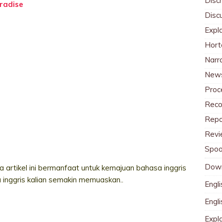
Discr
radise
Disc
Expl
Hort
Narr
News
Proc
Reco
Repo
Revi
Spoo
Dow
 artikel ini bermanfaat untuk kemajuan bahasa inggris
a inggris kalian semakin memuaskan..
Engli
Engl
Expl