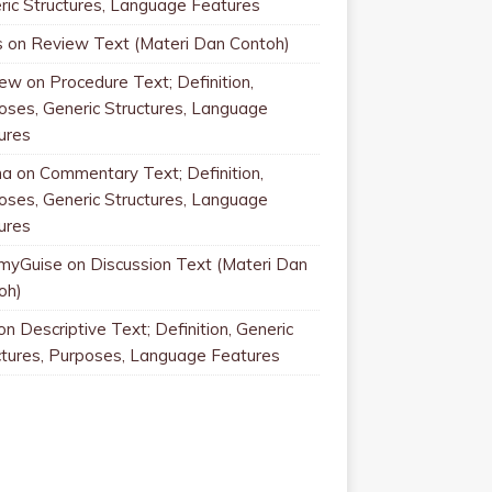
ric Structures, Language Features
s
on
Review Text (Materi Dan Contoh)
rew
on
Procedure Text; Definition,
oses, Generic Structures, Language
ures
na
on
Commentary Text; Definition,
oses, Generic Structures, Language
ures
myGuise
on
Discussion Text (Materi Dan
oh)
on
Descriptive Text; Definition, Generic
ctures, Purposes, Language Features