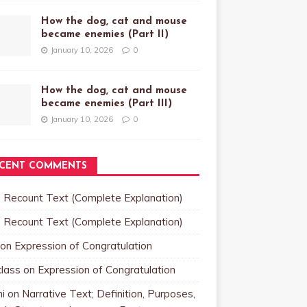
How the dog, cat and mouse
became enemies (Part II)
January 10, 2026
0
How the dog, cat and mouse
became enemies (Part III)
January 10, 2026
0
CENT COMMENTS
n
Recount Text (Complete Explanation)
n
Recount Text (Complete Explanation)
on
Expression of Congratulation
class
on
Expression of Congratulation
i
on
Narrative Text; Definition, Purposes,