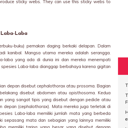
produce sticky webs. They can use this sticky webs to
Laba-Laba
erbuku-buku) pemakan daging berkaki delapan. Dalam
njadi kanibal. Mangsa utama mereka adalah serangga.
ba-laba yang ada di dunia ini dan mereka menempati
a spesies Laba-laba dianggap berbahaya karena gigitan
T
gian depan disebut cephalothorax atau prosoma. Bagian
an belakang disebut abdomen atau opisthosoma. Kedua
T
n yang sangat tipis yang disebut dengan pedicle atau
F
ian depan (cephalothorax). Mata mereka juga terletak di
H
spesies Laba-laba memiliki jumlah mata yang berbeda
e
ki sepasang mata dan sebagian yang lainnya memiliki
a memiliki taring yang besar yang disebut dengan