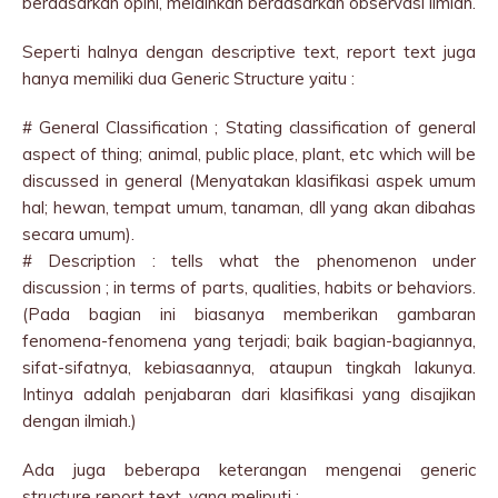
berdasarkan opini, melainkan berdasarkan observasi ilmiah.
Seperti halnya dengan descriptive text, report text juga
hanya memiliki dua Generic Structure yaitu :
# General Classification ; Stating classification of general
aspect of thing; animal, public place, plant, etc which will be
discussed in general (Menyatakan klasifikasi aspek umum
hal; hewan, tempat umum, tanaman, dll yang akan dibahas
secara umum).
# Description : tells what the phenomenon under
discussion ; in terms of parts, qualities, habits or behaviors.
(Pada bagian ini biasanya memberikan gambaran
fenomena-fenomena yang terjadi; baik bagian-bagiannya,
sifat-sifatnya, kebiasaannya, ataupun tingkah lakunya.
Intinya adalah penjabaran dari klasifikasi yang disajikan
dengan ilmiah.)
Ada juga beberapa keterangan mengenai generic
structure report text, yang meliputi :