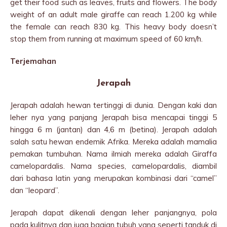
get their food such as leaves, fruits and flowers. The body
weight of an adult male giraffe can reach 1.200 kg while
the female can reach 830 kg. This heavy body doesn’t
stop them from running at maximum speed of 60 km/h.
Terjemahan
Jerapah
Jerapah adalah hewan tertinggi di dunia. Dengan kaki dan
leher nya yang panjang Jerapah bisa mencapai tinggi 5
hingga 6 m (jantan) dan 4,6 m (betina). Jerapah adalah
salah satu hewan endemik Afrika. Mereka adalah mamalia
pemakan tumbuhan. Nama ilmiah mereka adalah Giraffa
camelopardalis. Nama species, camelopardalis, diambil
dari bahasa latin yang merupakan kombinasi dari “camel”
dan “leopard”.
Jerapah dapat dikenali dengan leher panjangnya, pola
pada kulitnya dan juga bagian tubuh yang seperti tanduk di