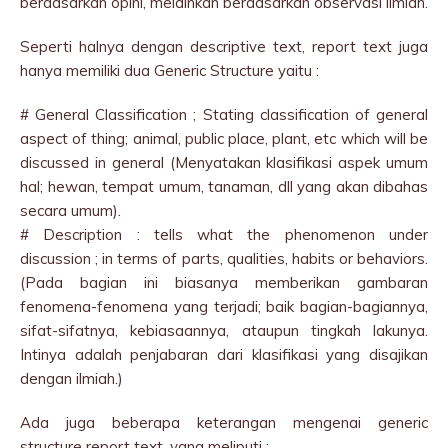
berdasarkan opini, melainkan berdasarkan observasi ilmiah.
Seperti halnya dengan descriptive text, report text juga
hanya memiliki dua Generic Structure yaitu :
# General Classification ; Stating classification of general
aspect of thing; animal, public place, plant, etc which will be
discussed in general (Menyatakan klasifikasi aspek umum
hal; hewan, tempat umum, tanaman, dll yang akan dibahas
secara umum).
# Description : tells what the phenomenon under
discussion ; in terms of parts, qualities, habits or behaviors.
(Pada bagian ini biasanya memberikan gambaran
fenomena-fenomena yang terjadi; baik bagian-bagiannya,
sifat-sifatnya, kebiasaannya, ataupun tingkah lakunya.
Intinya adalah penjabaran dari klasifikasi yang disajikan
dengan ilmiah.)
Ada juga beberapa keterangan mengenai generic
structure report text, yang meliputi :